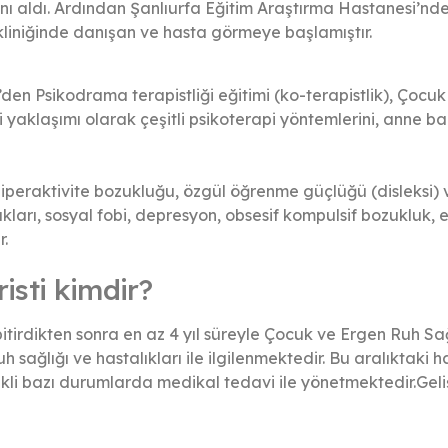
aldı. Ardından Şanlıurfa Eğitim Araştırma Hastanesi’nde 
i kliniğinde danışan ve hasta görmeye başlamıştır.
en Psikodrama terapistliği eğitimi (ko-terapistlik), Çocuk 
i yaklaşımı olarak çeşitli psikoterapi yöntemlerini, anne b
i hiperaktivite bozukluğu, özgül öğrenme güçlüğü (disleksi) 
ukları, sosyal fobi, depresyon, obsesif kompulsif bozukluk,
r.
isti kimdir?
i bitirdikten sonra en az 4 yıl süreyle Çocuk ve Ergen Ruh S
uh sağlığı ve hastalıkları ile ilgilenmektedir. Bu aralıktak
kli bazı durumlarda medikal tedavi ile yönetmektedir.Geli