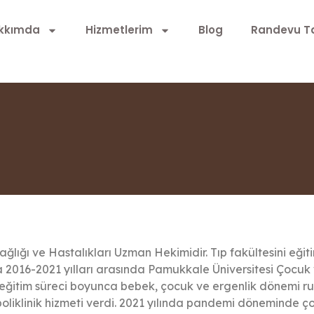
kkımda
Hizmetlerim
Blog
Randevu Ta
lığı ve Hastalıkları Uzman Hekimidir. Tıp fakültesini eğiti
ra 2016-2021 yılları arasında Pamukkale Üniversitesi Çocuk 
eğitim süreci boyunca bebek, çocuk ve ergenlik dönemi ruhs
liklinik hizmeti verdi. 2021 yılında pandemi döneminde çocu