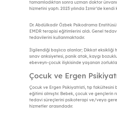
tamamladıktan sonra uzman doktor ünvanını 
hizmetini yaptı. 2023 yılında İzmir’de kend
Dr. Abdülkadir Özbek Psikodrama Enstitüsü’d
EMDR terapisi eğitimlerini aldı. Genel tedav
tedavilerini kullanmaktadır.
İlgilendiği başlıca alanlar; Dikkat eksikliğ
sınav anksiyetesi, panik atak, kaygı bozukl
ebeveyn-çocuk ilişkisinde yaşanan zorlukla
Çocuk ve Ergen Psikiyatr
Çocuk ve Ergen Psikiyatristi, tıp fakültesin
eğitimi almıştır. Bebek, çocuk ve gençlerin r
tedavi süreçlerini psikoterapi ve/veya gere
hizmetler arasındadır.